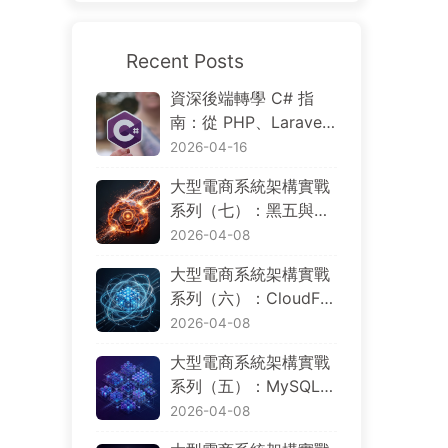
Recent Posts
資深後端轉學 C# 指
南：從 PHP、Larave
l、Go、Node.js 到 .NE
2026-04-16
T 的概念對照與分散式
大型電商系統架構實戰
電商實戰
系列（七）：黑五與大
促場景下的限流、降
2026-04-08
級、觀測、災難復原與
大型電商系統架構實戰
成本控制
系列（六）：CloudFro
nt、WAF、ALB、EK
2026-04-08
S、Aurora 與 Multi-Re
大型電商系統架構實戰
gion，AWS 基礎設施
系列（五）：MySQL、
如何規劃
PostgreSQL、Dynam
2026-04-08
oDB、Redis、OpenSe