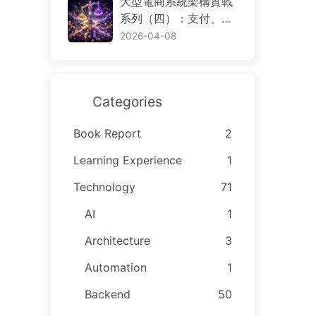
大型電商系統架構實戰
arch 與 S3，資料到底
系列（四）：支付、退
該放哪裡
款、帳務、對帳與交易
2026-04-08
一致性
Categories
Book Report
2
Learning Experience
1
Technology
71
AI
1
Architecture
3
Automation
1
Backend
50