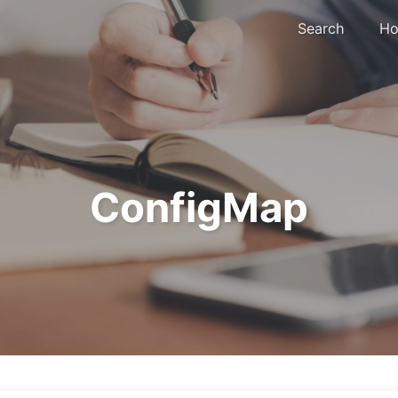
Search
Ho
ConfigMap