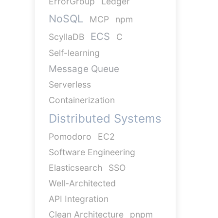
ErrorGroup
Ledger
NoSQL
MCP
npm
ECS
ScyllaDB
C
Self-learning
Message Queue
Serverless
Containerization
Distributed Systems
Pomodoro
EC2
Software Engineering
Elasticsearch
SSO
Well-Architected
API Integration
Clean Architecture
pnpm