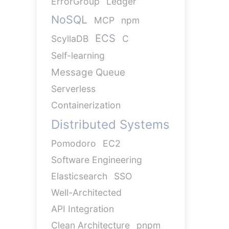
ErrorGroup
Ledger
NoSQL
MCP
npm
ECS
ScyllaDB
C
Self-learning
Message Queue
Serverless
Containerization
Distributed Systems
Pomodoro
EC2
Software Engineering
Elasticsearch
SSO
Well-Architected
API Integration
Clean Architecture
pnpm