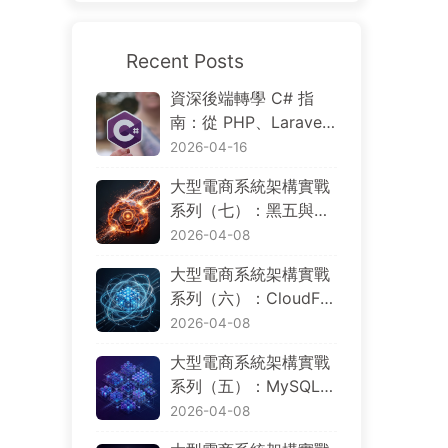
Recent Posts
資深後端轉學 C# 指
南：從 PHP、Larave
l、Go、Node.js 到 .NE
2026-04-16
T 的概念對照與分散式
大型電商系統架構實戰
電商實戰
系列（七）：黑五與大
促場景下的限流、降
2026-04-08
級、觀測、災難復原與
大型電商系統架構實戰
成本控制
系列（六）：CloudFro
nt、WAF、ALB、EK
2026-04-08
S、Aurora 與 Multi-Re
大型電商系統架構實戰
gion，AWS 基礎設施
系列（五）：MySQL、
如何規劃
PostgreSQL、Dynam
2026-04-08
oDB、Redis、OpenSe