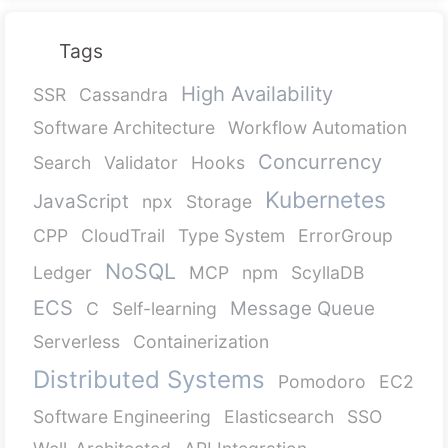
Tags
High Availability
SSR
Cassandra
Software Architecture
Workflow Automation
Concurrency
Search
Validator
Hooks
Kubernetes
JavaScript
npx
Storage
CPP
CloudTrail
Type System
ErrorGroup
NoSQL
Ledger
MCP
npm
ScyllaDB
ECS
Message Queue
C
Self-learning
Serverless
Containerization
Distributed Systems
Pomodoro
EC2
Software Engineering
Elasticsearch
SSO