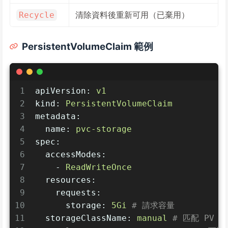
清除資料後重新可用（已棄用）
Recycle
PersistentVolumeClaim 範例
1
apiVersion:
v1
2
kind:
PersistentVolumeClaim
3
metadata:
4
name:
pvc-storage
5
spec:
6
accessModes:
7
-
ReadWriteOnce
8
resources:
9
requests:
10
storage:
5Gi
# 請求容量
11
storageClassName:
manual
# 匹配 PV 的 