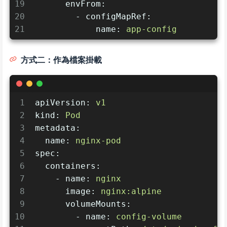
19
envFrom:
20
-
configMapRef:
21
name:
app-config
方式二：作為檔案掛載
1
apiVersion:
v1
2
kind:
Pod
3
metadata:
4
name:
nginx-pod
5
spec:
6
containers:
7
-
name:
nginx
8
image:
nginx:alpine
9
volumeMounts:
10
-
name:
config-volume