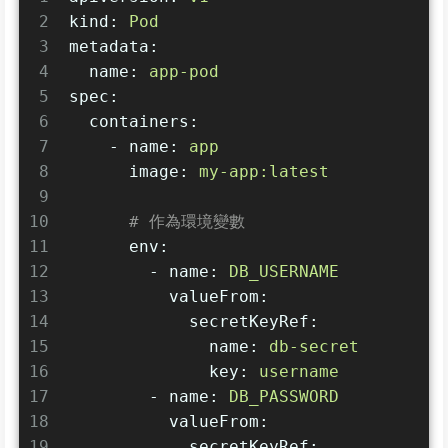
2
kind:
Pod
3
metadata:
4
name:
app-pod
5
spec:
6
containers:
7
-
name:
app
8
image:
my-app:latest
9
10
# 作為環境變數
11
env:
12
-
name:
DB_USERNAME
13
valueFrom:
14
secretKeyRef:
15
name:
db-secret
16
key:
username
17
-
name:
DB_PASSWORD
18
valueFrom:
19
secretKeyRef: