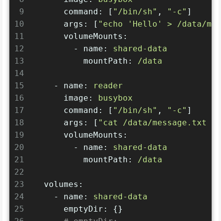
9
command:
 [
"/bin/sh"
, 
"-c"
]
10
args:
 [
"echo 'Hello' > /data/me
11
volumeMounts:
12
-
name:
shared-data
13
mountPath:
/data
14
15
-
name:
reader
16
image:
busybox
17
command:
 [
"/bin/sh"
, 
"-c"
]
18
args:
 [
"cat /data/message.txt &
19
volumeMounts:
20
-
name:
shared-data
21
mountPath:
/data
22
23
volumes:
24
-
name:
shared-data
25
emptyDir:
 {}