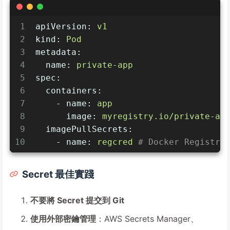
1
apiVersion:
v1
2
kind:
Pod
3
metadata:
4
name:
private-app
5
spec:
6
containers:
7
-
name:
app
8
image:
myregistry.io/private-ap
9
imagePullSecrets:
10
-
name:
regcred
# Docker Registry
Secret 最佳實踐
不要將 Secret 提交到 Git
使用外部密鑰管理
：AWS Secrets Manager、