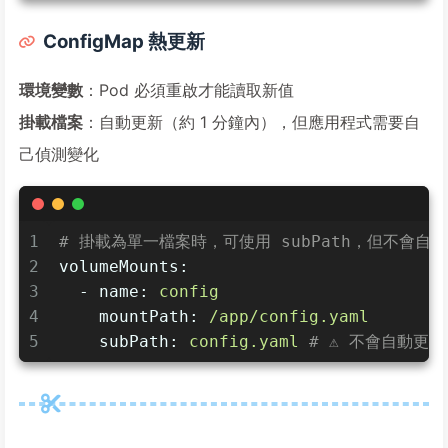
ConfigMap 熱更新
環境變數
：Pod 必須重啟才能讀取新值
掛載檔案
：自動更新（約 1 分鐘內），但應用程式需要自
己偵測變化
1
# 掛載為單一檔案時，可使用 subPath，但不會自
2
volumeMounts:
3
-
name:
config
4
mountPath:
/app/config.yaml
5
subPath:
config.yaml
# ⚠️ 不會自動更新