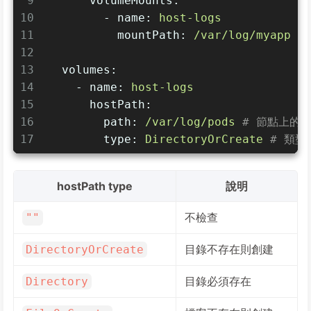
9
volumeMounts:
10
-
name:
host-logs
11
mountPath:
/var/log/myapp
12
13
volumes:
14
-
name:
host-logs
15
hostPath:
16
path:
/var/log/pods
# 節點上的
17
type:
DirectoryOrCreate
# 類型
hostPath type
說明
不檢查
""
目錄不存在則創建
DirectoryOrCreate
目錄必須存在
Directory