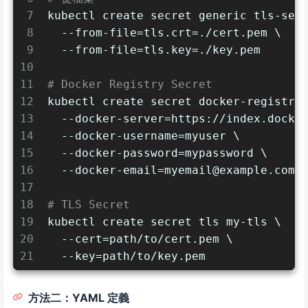
7
kubectl create secret generic tls-sec
8
  --from-file=tls.crt=./cert.pem \
9
  --from-file=tls.key=./key.pem
10
11
# Docker Registry Secret
12
kubectl create secret docker-registry
13
  --docker-server=https://index.docke
14
  --docker-username=myuser \
15
  --docker-password=mypassword \
16
--docker-email=myemail@example.com
17
18
# TLS Secret
19
kubectl create secret tls my-tls \
20
  --cert=path/to/cert.pem \
21
  --key=path/to/key.pem
方法二：YAML 定義