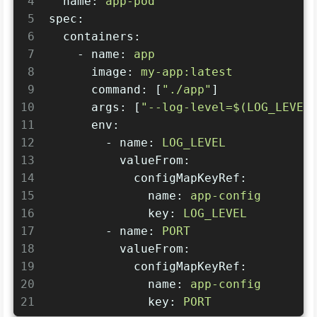
4
name:
app-pod
5
spec:
6
containers:
7
-
name:
app
8
image:
my-app:latest
9
command:
 [
"./app"
]
10
args:
 [
"--log-level=$(LOG_LEVEL
11
env:
12
-
name:
LOG_LEVEL
13
valueFrom:
14
configMapKeyRef:
15
name:
app-config
16
key:
LOG_LEVEL
17
-
name:
PORT
18
valueFrom:
19
configMapKeyRef:
20
name:
app-config
21
key:
PORT