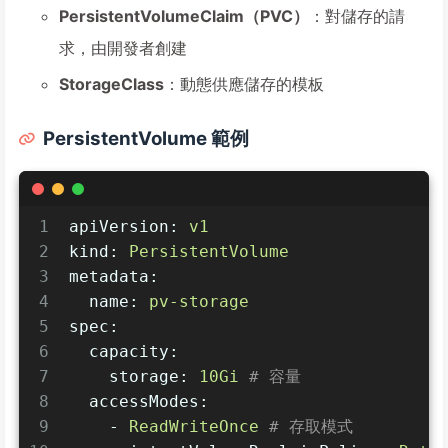
PersistentVolumeClaim（PVC）
：對儲存的請
求，由開發者創建
StorageClass
：動態供應儲存的模板
PersistentVolume 範例
1
apiVersion:
v1
2
kind:
PersistentVolume
3
metadata:
4
name:
pv-storage
5
spec:
6
capacity:
7
storage:
10Gi
# 容量
8
accessModes:
9
-
ReadWriteOnce
# 存取模式