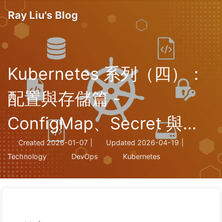
Ray Liu's Blog
Kubernetes 系列（四）：
配置與存儲篇 -
ConfigMap、Secret 與
Volume
Created
2026-01-07
|
Updated
2026-04-19
|
Technology
DevOps
Kubernetes