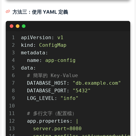
方法三：使用 YAML 定義
1
apiVersion:
v1
2
kind:
ConfigMap
3
metadata:
4
name:
app-config
5
data:
6
# 簡單的 Key-Value
7
DATABASE_HOST:
"db.example.com"
8
DATABASE_PORT:
"5432"
9
LOG_LEVEL:
"info"
10
11
# 多行文字（配置檔）
12
app.properties:
|
13
    server.port=8080