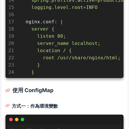
14
    spring.profiles.active=production
15
    logging.level.root=INFO
16
17
nginx.conf:
|
18
    server {
19
      listen 80;
20
      server_name localhost;
21
      location / {
22
        root /usr/share/nginx/html;
23
      }
24
    }
使用 ConfigMap
方式一：作為環境變數