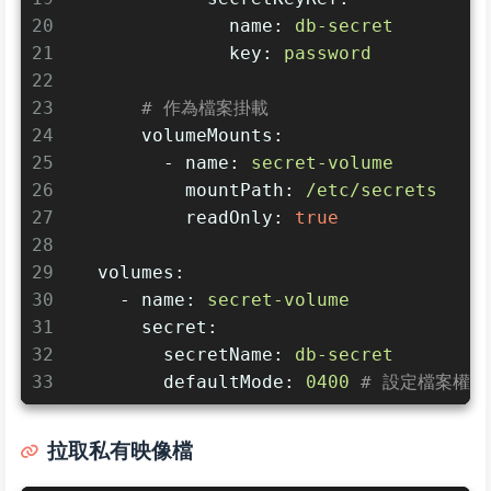
20
name:
db-secret
21
key:
password
22
23
# 作為檔案掛載
24
volumeMounts:
25
-
name:
secret-volume
26
mountPath:
/etc/secrets
27
readOnly:
true
28
29
volumes:
30
-
name:
secret-volume
31
secret:
32
secretName:
db-secret
33
defaultMode:
0400
# 設定檔案權限
拉取私有映像檔