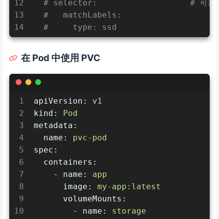
12
# selector:                   # 
13
#   matchLabels:
14
#     type: ssd
在 Pod 中使用 PVC
1
apiVersion:
v1
2
kind:
Pod
3
metadata:
4
name:
pvc-pod
5
spec:
6
containers:
7
-
name:
app
8
image:
my-app:latest
9
volumeMounts:
10
-
name:
storage