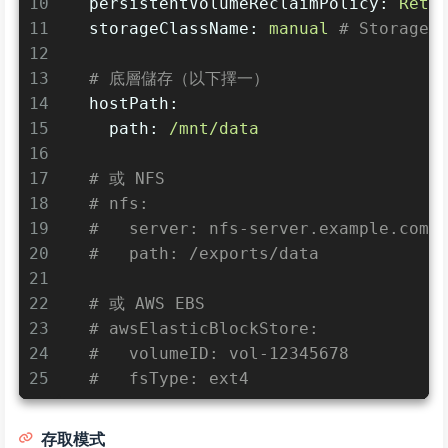
10
persistentVolumeReclaimPolicy:
Reta
11
storageClassName:
manual
# StorageC
12
13
# 底層儲存（以下擇一）
14
hostPath:
15
path:
/mnt/data
16
17
# 或 NFS
18
# nfs:
19
#   server: nfs-server.example.com
20
#   path: /exports/data
21
22
# 或 AWS EBS
23
# awsElasticBlockStore:
24
#   volumeID: vol-12345678
25
#   fsType: ext4
存取模式