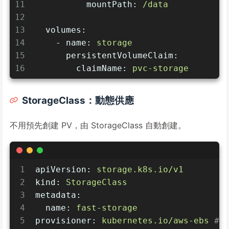
11
mountPath:
/data
12
13
volumes:
14
-
name:
storage
15
persistentVolumeClaim:
16
claimName:
pvc-storage
StorageClass：動態供應
不用預先創建 PV，由 StorageClass 自動創建。
1
apiVersion:
storage.k8s.io/v1
2
kind:
StorageClass
3
metadata:
4
name:
fast-storage
5
provisioner:
kubernetes.io/aws-ebs
# 