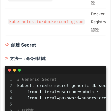
證
Docker
kubernetes.io/dockerconfigjson
Registry
認證
創建 Secret
方法一：命令列創建
1
# Generic Secret
2
kubectl create secret generic db-secr
3
  --from-literal=username=admin \
4
  --from-literal=password=supersecret
5
6
# 從檔案