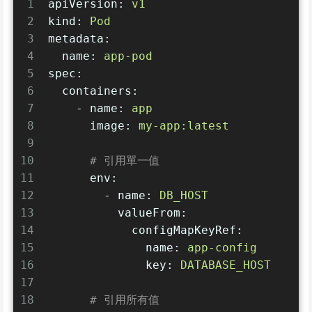
1
apiVersion:
v1
2
kind:
Pod
3
metadata:
4
name:
app-pod
5
spec:
6
containers:
7
-
name:
app
8
image:
my-app:latest
9
10
# 引用單一值
11
env:
12
-
name:
DB_HOST
13
valueFrom:
14
configMapKeyRef:
15
name:
app-config
16
key:
DATABASE_HOST
17
18
# 引用所有值