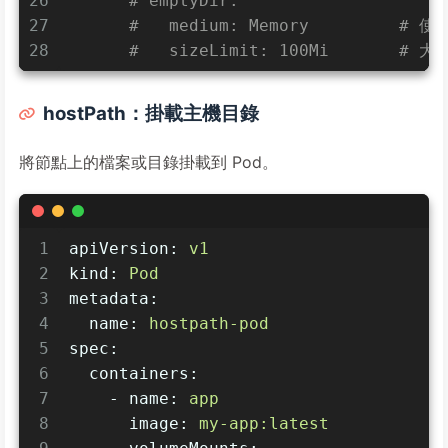
26
# emptyDir:
27
#   medium: Memory         #
28
#   sizeLimit: 100Mi       # 
hostPath：掛載主機目錄
將節點上的檔案或目錄掛載到 Pod。
1
apiVersion:
v1
2
kind:
Pod
3
metadata:
4
name:
hostpath-pod
5
spec:
6
containers:
7
-
name:
app
8
image:
my-app:latest