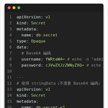
1
apiVersion:
v1
2
kind:
Secret
3
metadata:
4
name:
db-secret
5
type:
Opaque
6
data:
7
# Base64 編碼
8
username:
YWRtaW4=
# echo -n "admin
9
password:
c3VwZXJzZWNyZXQ=
# echo -
10
11
---
12
# 使用 stringData（不需要 Base64 編碼）
13
apiVersion:
v1
14
kind:
Secret
15
metadata:
16
name:
db-secret-v2