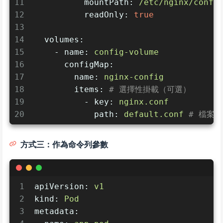
11
mountPath:
/etc/nginx/conf.
12
readOnly:
true
13
14
volumes:
15
-
name:
config-volume
16
configMap:
17
name:
nginx-config
18
items:
# 選擇性掛載（可選）
19
-
key:
nginx.conf
20
path:
default.conf
# 檔案
方式三：作為命令列參數
1
apiVersion:
v1
2
kind:
Pod
3
metadata: