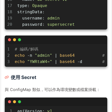
17
type:
Opaque
18
stringData:
19
username:
admin
20
password:
supersecret
1
# 編碼/解碼
2
echo
 -n 
"admin"
 | 
base64
# Y
3
echo
"YWRtaW4="
 | 
base64
 -d        
# a
使用 Secret
與 ConfigMap 類似，可以作為環境變數或檔案掛載：
1
apiVersion:
v1