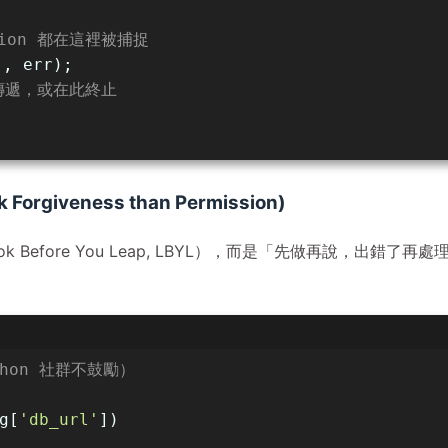
ction 都在這裡被捕捉
"
, err);
傳遞，或在此終止
 Forgiveness than Permission)
 Before You Leap, LBYL），而是「先做再說，出錯了再處
thon 社群不鼓勵）
g[
'db_url'
])