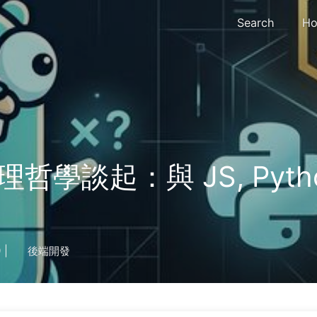
Search
Ho
學談起：與 JS, Python
9
|
後端開發