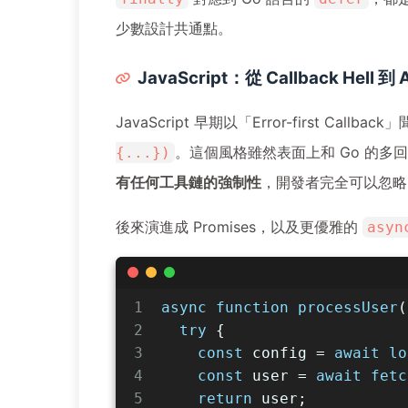
少數設計共通點。
JavaScript：從 Callback Hell 到 
JavaScript 早期以「Error-first Callba
。這個風格雖然表面上和 Go 的多
{...})
有任何工具鏈的強制性
，開發者完全可以忽
後來演進成 Promises，以及更優雅的
asyn
1
async
function
processUser
(
2
try
 {
3
const
 config = 
await
lo
4
const
 user = 
await
fetc
5
return
 user;