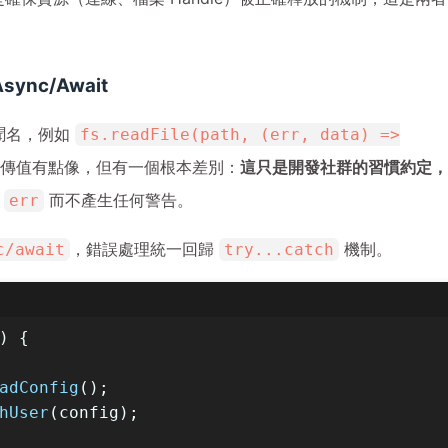
Async/Await
ck」聞名，例如
fs.readFile(path, (err, data) =>
回傳值有點像，但有一個根本差別：
這只是開發社群的習慣約定，
略
而不產生任何警告。
err
，錯誤處理統一回歸
機制。
c/await
try...catch
) {
adConfig
();
hUser
(config);