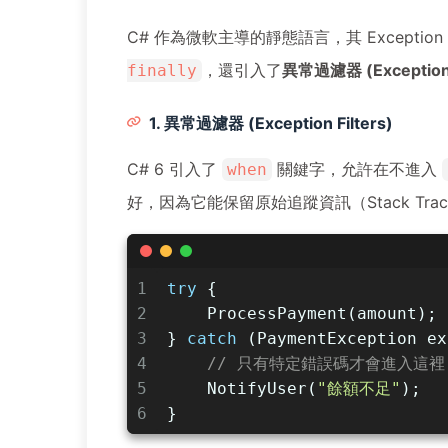
C# 作為微軟主導的靜態語言，其 Except
，還引入了
異常過濾器 (Exception F
finally
1. 異常過濾器 (Exception Filters)
C# 6 引入了
關鍵字，允許在不進入
when
好，因為它能保留原始追蹤資訊（Stack Tra
1
try
 {
2
    ProcessPayment(amount);
3
} 
catch
 (PaymentException ex
4
// 只有特定錯誤碼才會進入這裡
5
    NotifyUser(
"餘額不足"
);
6
}