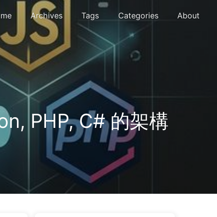
me
Archives
Tags
Categories
About
, PHP, C# 的架構