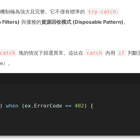
ion 機制極為強大且完整。它不僅有標準的
try-catch-
ilters)
與優雅的
資源回收模式 (Disposable Pattern)
。
塊的情況下篩選異常。這比在
內用
判斷
catch
catch
if
ce）。
) 
when
 (ex.ErrorCode == 
402
) {