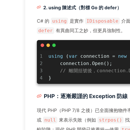
2. using 陳述式（對標 Go 的 defer）
C# 的
是實作
介面
using
IDisposable
有異曲同工之妙，但更具強制性。
defer
1
using
 (
var
 connection = 
new
 
2
    connection.Open();
3
// 離開括號後，connection.
4
}
PHP：逐漸嚴謹的 Exception 防線
現代 PHP（PHP 7/8 之後）已全面擁抱物
或
來表示失敗（例如
找
null
strpos()
較陷阱；現代 PHP 開發已推薦統一使用
tr