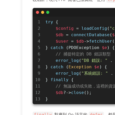
1
try
 {
2
$config
 = 
loadConfig
(
"c
3
$db
 = 
connectDatabase
(
$
4
$user
 = 
$db
->
fetchUser
(
5
} 
catch
 (PDOException 
$e
) {
6
// 捕捉特定的 DB 錯誤類型
7
error_log
(
"DB 錯誤: "
 .
8
} 
catch
 (
Exception
$e
) {
9
error_log
(
"系統錯誤: "
 .
10
} 
finally
 {
11
// 無論成功或失敗，這裡的資
12
$db
?->
close
();
13
}
對應到 Go 語言的
，都
finally
defer