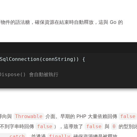
物件的語法糖，確保資源在結束時自動釋放，這與 Go 的
SqlConnection(connString)) {
Dispose() 會自動被執行
件導向與
介面。早期的 PHP 大量依賴回傳
Throwable
false
不到字串時回傳
），這導致了
與
的型別
false
false
0
，並透過
確保資源總是被釋放。
y...catch
finally