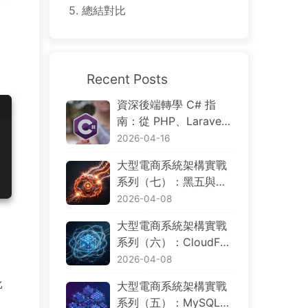
5.
總結對比
Recent Posts
資深後端轉學 C# 指
南：從 PHP、Larave
l、Go、Node.js 到 .NE
2026-04-16
T 的概念對照與分散式
大型電商系統架構實戰
電商實戰
系列（七）：黑五與大
促場景下的限流、降
2026-04-08
級、觀測、災難復原與
大型電商系統架構實戰
成本控制
系列（六）：CloudFro
nt、WAF、ALB、EK
2026-04-08
S、Aurora 與 Multi-Re
比
大型電商系統架構實戰
gion，AWS 基礎設施
系列（五）：MySQL、