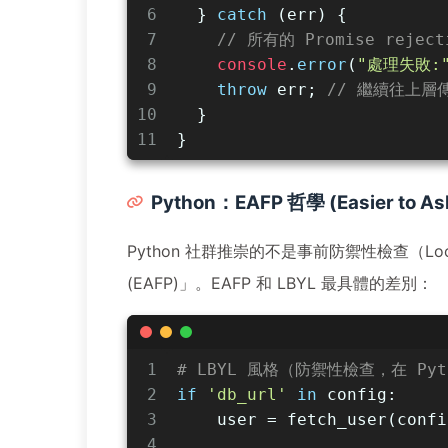
6
  } 
catch
 (err) {
7
// 所有的 Promise reje
8
console
.
error
(
"處理失敗:
9
throw
 err; 
// 繼續往上層
10
  }
11
}
Python：EAFP 哲學 (Easier to Ask
Python 社群推崇的不是事前防禦性檢查（Look
(EAFP)」。EAFP 和 LBYL 最具體的差別：
1
# LBYL 風格（防禦性檢查，在 Py
2
if
'db_url'
in
 config:
3
    user = fetch_user(confi
4