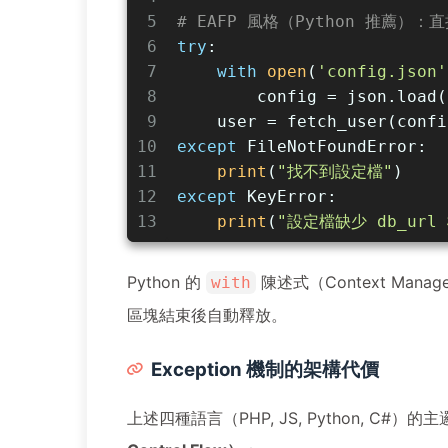
5
# EAFP 風格（Python 推薦）
6
try
:
7
with
open
(
'config.json'
8
        config = json.load(
9
    user = fetch_user(confi
10
except
 FileNotFoundError:
11
print
(
"找不到設定檔"
)
12
except
 KeyError:
13
print
(
"設定檔缺少 db_url
Python 的
陳述式（Context Mana
with
區塊結束後自動釋放。
Exception 機制的架構代價
上述四種語言（PHP, JS, Python, C#）