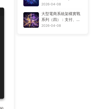
如何規劃
PostgreSQL、Dynam
2026-04-08
oDB、Redis、OpenSe
大型電商系統架構實戰
arch 與 S3，資料到底
系列（四）：支付、退
該放哪裡
款、帳務、對帳與交易
2026-04-08
一致性
者的