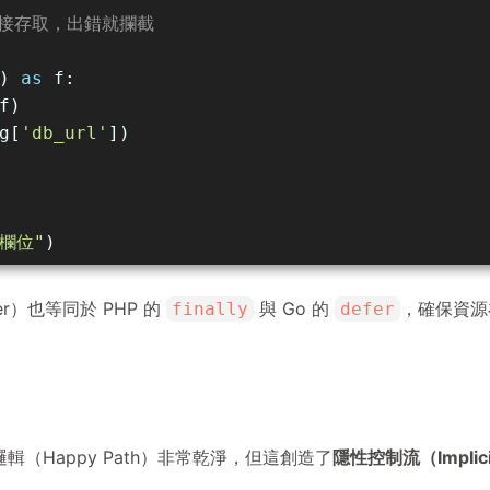
：直接存取，出錯就攔截
) 
as
 f:
f)
g[
'db_url'
])
 欄位"
)
ger）也等同於 PHP 的
與 Go 的
，確保資源
finally
defer
的主邏輯（Happy Path）非常乾淨，但這創造了
隱性控制流（Implici