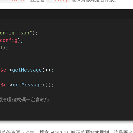
onfig.json"
);
config
);
1
);
 
$e
->
getMessage
());
 
$e
->
getMessage
());
源清理程式碼一定會執行
是確保資源（連線、檔案 Handle）被正確釋放的機制，這是兩