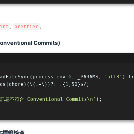
。
,
。
int
prettier
ventional Commits)
adFileSync(process.env.GIT_PARAMS, 
'utf8'
).t
cs|chore)(\(.+\))?: .{1,50}$/;
 訊息不符合 Conventional Commits\n'
);
 版本標籤檢查