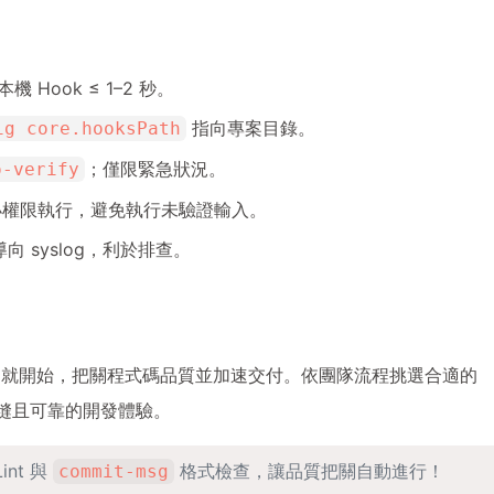
 Hook ≤ 1–2 秒。
指向專案目錄。
ig core.hooksPath
；僅限緊急狀況。
o-verify
腳本要最小權限執行，避免執行未驗證輸入。
出導向 syslog，利於排查。
就開始，把關程式碼品質並加速交付。依團隊流程挑選合適的
打造無縫且可靠的開發體驗。
int 與
格式檢查，讓品質把關自動進行！
commit-msg