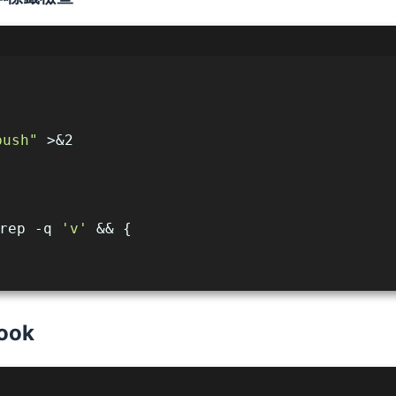
ush"
 >&2
rep -q 
'v'
 && {
ook