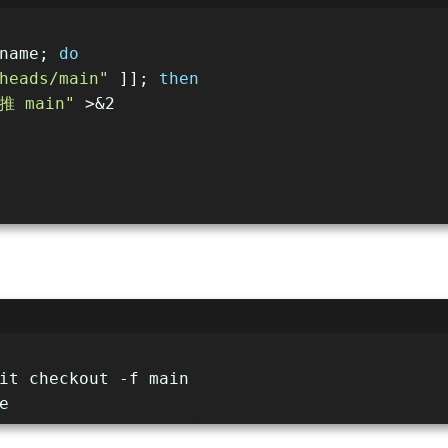
name; 
do
heads/main"
 ]]; 
then
 main"
 >&2
it checkout -f main
e