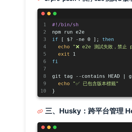
1
#!/bin/sh
2
npm run e2e
3
if
 [ $? -ne 0 ]; 
then
4
echo
"❌ e2e 測試失敗，禁止 p
5
exit
 1
6
fi
7
8
git tag --contains HEAD | g
9
echo
"✅ 已包含版本標籤"
10
}
三、Husky：跨平台管理 H