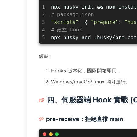
1
npx husky-init && npm instal
2
# package.json
3
"scripts"
: { 
"prepare"
: 
"hus
4
# 建立 hook
5
npx husky add .husky/pre-com
優點：
Hooks 版本化，團隊開箱即用。
Windows/macOS/Linux 均可運行。
四、伺服器端 Hook 實戰 (C
pre-receive：拒絕直推 main