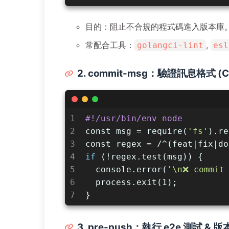
目的：阻止不合規的程式碼進入版本庫
常配合工具：
,
golangci-lint
esl
2. commit-msg：驗證訊息格式 (Con
1
#!/usr/bin/env node
2
const msg = require(
'fs'
).re
3
const regex = /^(feat|fix|do
4
if
 (!regex.test(msg)) {
5
  console.error(
'\n❌ commit
6
  process.exit(1);
7
}
3. pre-push：執行 e2e 測試 &