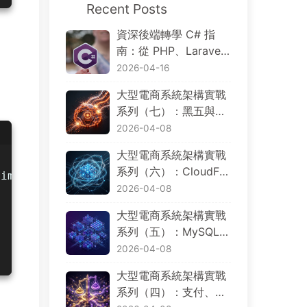
Recent Posts
資深後端轉學 C# 指
南：從 PHP、Larave
l、Go、Node.js 到 .NE
2026-04-16
T 的概念對照與分散式
大型電商系統架構實戰
電商實戰
系列（七）：黑五與大
促場景下的限流、降
2026-04-08
級、觀測、災難復原與
大型電商系統架構實戰
成本控制
系列（六）：CloudFro
rim();
nt、WAF、ALB、EK
2026-04-08
S、Aurora 與 Multi-Re
大型電商系統架構實戰
gion，AWS 基礎設施
系列（五）：MySQL、
如何規劃
PostgreSQL、Dynam
2026-04-08
oDB、Redis、OpenSe
大型電商系統架構實戰
arch 與 S3，資料到底
系列（四）：支付、退
該放哪裡