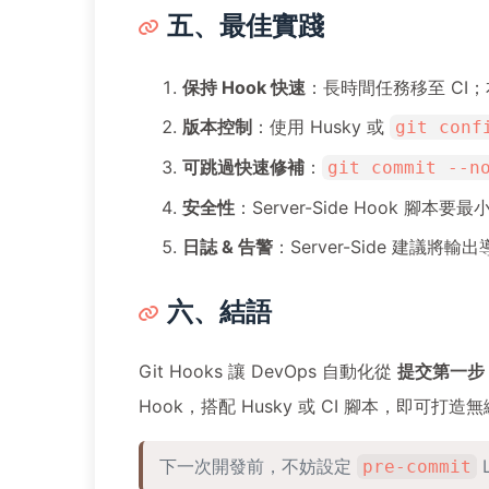
五、最佳實踐
保持 Hook 快速
：長時間任務移至 CI；本機
版本控制
：使用 Husky 或
git conf
可跳過快速修補
：
git commit --n
安全性
：Server-Side Hook 
日誌 & 告警
：Server-Side 建議將輸
六、結語
Git Hooks 讓 DevOps 自動化從
提交第一步
Hook，搭配 Husky 或 CI 腳本，即可
下一次開發前，不妨設定
L
pre-commit