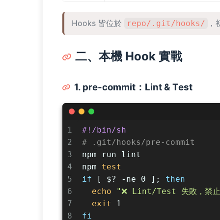
Hooks 皆位於
，
repo/.git/hooks/
二、本機 Hook 實戰
1. pre-commit：Lint & Test
1
#!/bin/sh
2
# .git/hooks/pre-commit
3
npm run lint
4
npm 
test
5
if
 [ $? -ne 0 ]; 
then
6
echo
"❌ Lint/Test 失敗，禁
7
exit
 1
8
fi