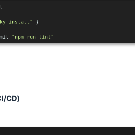
l
ky install"
 }
mit 
"npm run lint"
I/CD)