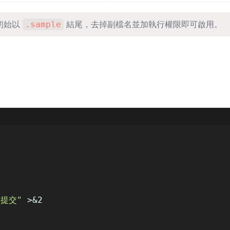
初始以
結尾，去掉副檔名並加執行權限即可啟用。
.sample
止提交"
 >&2