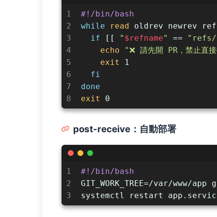
1
#!/bin/bash
2
while
read
 oldrev newrev ref
3
if
 [[ 
"
$refname
"
 == 
"refs/
4
echo
"❌ 請先開 PR，禁止直接推
5
exit
 1
6
fi
7
done
8
exit
 0
post-receive：自動部署
1
#!/bin/bash
2
GIT_WORK_TREE=/var/www/app g
3
systemctl restart app.servic