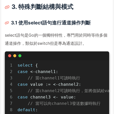
3. 特殊判斷結構與模式
3.1 使用select語句進行通道操作判斷
select語句是Go的一個獨特特性，專門用於同時等待多個
通道操作，類似於switch但是專為通道設計。
1
select
 {
2
case
 <-channel1:
3
// 當channel1可讀時執行
4
case
 value := <-channel2:
5
// 當channel2可讀時執行，並將值賦給val
6
case
 channel3 <- value:
7
// 當可以向channel3發送數據時執行
8
default
: