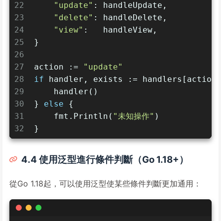
22
"update"
: handleUpdate,
23
"delete"
: handleDelete,
24
"view"
:   handleView,
25
}
26
27
action := 
"update"
28
if
 handler, exists := handlers[action
29
    handler()
30
} 
else
 {
31
    fmt.Println(
"未知操作"
)
32
}
4.4 使用泛型進行條件判斷（Go 1.18+）
從Go 1.18起，可以使用泛型使某些條件判斷更加通用：