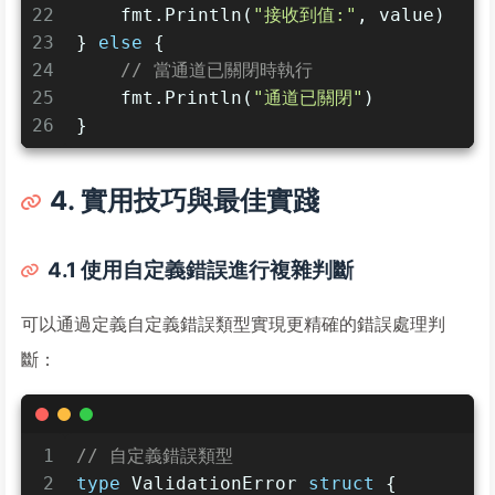
22
    fmt.Println(
"接收到值:"
, value)
23
} 
else
 {
24
// 當通道已關閉時執行
25
    fmt.Println(
"通道已關閉"
)
26
}
4. 實用技巧與最佳實踐
4.1 使用自定義錯誤進行複雜判斷
可以通過定義自定義錯誤類型實現更精確的錯誤處理判
斷：
1
// 自定義錯誤類型
2
type
 ValidationError 
struct
 {