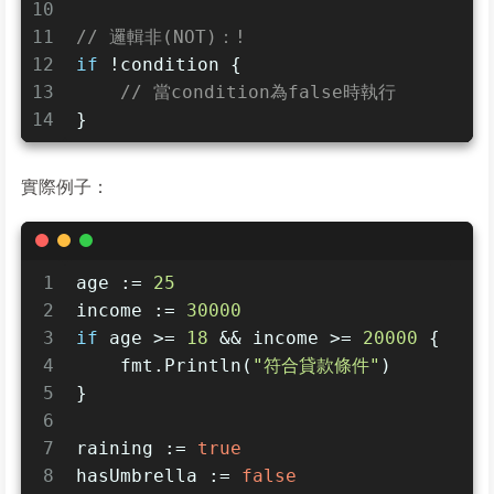
10
11
// 邏輯非(NOT)：!
12
if
 !condition {
13
// 當condition為false時執行
14
}
實際例子：
1
age := 
25
2
income := 
30000
3
if
 age >= 
18
 && income >= 
20000
 {
4
    fmt.Println(
"符合貸款條件"
)
5
}
6
7
raining := 
true
8
hasUmbrella := 
false