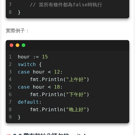
7
// 當所有條件都為false時執行
8
}
實際例子：
1
hour := 
15
2
switch
 {
3
case
 hour < 
12
:
4
    fmt.Println(
"上午好"
)
5
case
 hour < 
18
:
6
    fmt.Println(
"下午好"
)
7
default
:
8
    fmt.Println(
"晚上好"
)
9
}