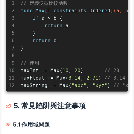
1
// 定義泛型比較函數
2
func
Max
[
T
constraints
.
Ordered
]
(a, b 
3
if
 a > b {
4
return
 a
5
    }
6
return
 b
7
}
8
9
// 使用
10
maxInt := Max(
10
, 
20
)       
// 20
11
maxFloat := Max(
3.14
, 
2.71
) 
// 3.14
12
maxString := Max(
"abc"
, 
"xyz"
) 
// "xy
5. 常見陷阱與注意事項
5.1 作用域問題