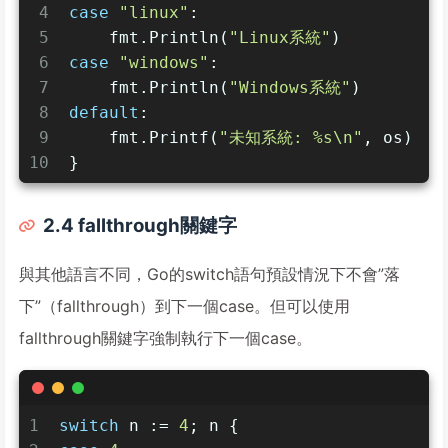
4
case
"linux"
:
5
    fmt.Println(
"Linux系統"
)
6
case
"windows"
:
7
    fmt.Println(
"Windows系統"
)
8
default
:
9
    fmt.Printf(
"未知系統: %s\n"
, os)
10
}
2.4 fallthrough關鍵字
與其他語言不同，Go的switch語句預設情況下不會”落
下”（fallthrough）到下一個case。但可以使用
fallthrough關鍵字強制執行下一個case。
1
switch
 n := 
4
; n {