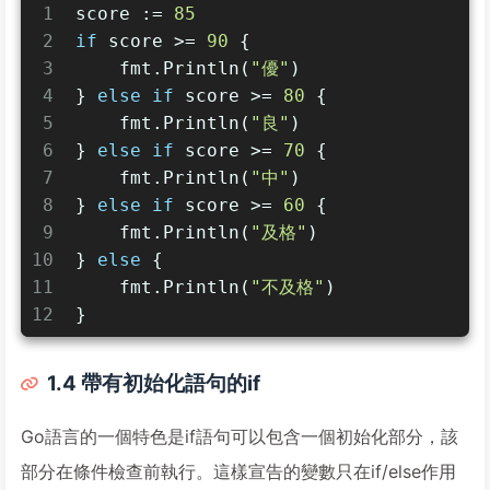
1
score := 
85
2
if
 score >= 
90
 {
3
    fmt.Println(
"優"
)
4
} 
else
if
 score >= 
80
 {
5
    fmt.Println(
"良"
)
6
} 
else
if
 score >= 
70
 {
7
    fmt.Println(
"中"
)
8
} 
else
if
 score >= 
60
 {
9
    fmt.Println(
"及格"
)
10
} 
else
 {
11
    fmt.Println(
"不及格"
)
12
}
1.4 帶有初始化語句的if
Go語言的一個特色是if語句可以包含一個初始化部分，該
部分在條件檢查前執行。這樣宣告的變數只在if/else作用