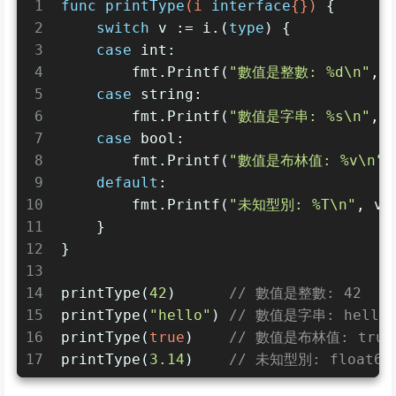
1
func
printType
(i 
interface
{})
 {
2
switch
 v := i.(
type
) {
3
case
int
:
4
        fmt.Printf(
"數值是整數: %d\n"
, 
5
case
string
:
6
        fmt.Printf(
"數值是字串: %s\n"
, 
7
case
bool
:
8
        fmt.Printf(
"數值是布林值: %v\n"
,
9
default
:
10
        fmt.Printf(
"未知型別: %T\n"
, v)
11
    }
12
}
13
14
printType(
42
)      
// 數值是整數: 42
15
printType(
"hello"
) 
// 數值是字串: hello
16
printType(
true
)    
// 數值是布林值: true
17
printType(
3.14
)    
// 未知型別: float64