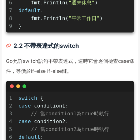
6
    fmt.Println(
"週末休息"
)
7
default
:
8
    fmt.Println(
"平常工作日"
)
9
}
2.2 不帶表達式的switch
Go允許switch語句不帶表達式，這時它會逐個檢查case條
件，等價於if-else if-else鏈。
1
switch
 {
2
case
 condition1:
3
// 當condition1為true時執行
4
case
 condition2:
5
// 當condition2為true時執行
6
default
: