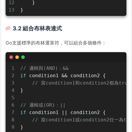
12
    }
13
}
3.2 組合布林表達式
Go支援標準的布林運算符，可以組合多個條件：
1
// 邏輯與(AND)：&&
2
if
 condition1 && condition2 {
3
// 當condition1和condition2都為tru
4
}
5
6
// 邏輯或(OR)：||
7
if
 condition1 || condition2 {
8
// 當condition1或condition2任一為t
9
}