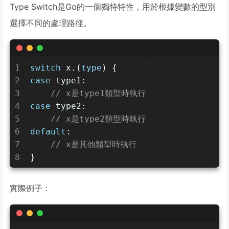
Type Switch是Go的一個獨特特性，用於根據變數的型別
選擇不同的處理路徑。
1
switch
 x.(
type
) {
2
case
 type1:
3
// x是type1類型時執行
4
case
 type2:
5
// x是type2類型時執行
6
default
:
7
// x是其他類型時執行
8
}
實際例子：