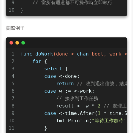
9
// 當所有通道都不可操作時立即執行
10
}
實際例子：
1
func
doWork
(done <-
chan
bool
, work <-
2
for
 {
3
select
 {
4
case
 <-done:
5
return
// 收到退出信號，結束
6
case
 w := <-work:
7
// 接收到工作任務
8
            result <- w * 
2
// 處理工
9
case
 <-time.After(
1
 * time.Se
10
            fmt.Println(
"等待工作超時"
)
11
        }