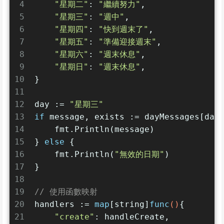
4
"星期二"
: 
"繼續努力"
,
5
"星期三"
: 
"週中"
,
6
"星期四"
: 
"快到週末了"
,
7
"星期五"
: 
"準備迎接週末"
,
8
"星期六"
: 
"週末休息"
,
9
"星期日"
: 
"週末休息"
,
10
}
11
12
day := 
"星期三"
13
if
 message, exists := dayMessages[day
14
    fmt.Println(message)
15
} 
else
 {
16
    fmt.Println(
"無效的日期"
)
17
}
18
19
// 使用函數映射
20
handlers := 
map
[
string
]
func
()
{
21
"create"
: handleCreate,