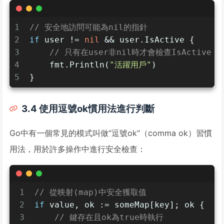
1
// 安全地訪問可能為nil的指針
2
if
 user != 
nil
 && user.IsActive {
3
// 只有在user非nil時才會檢查IsActive
4
    fmt.Println(
"活躍用戶"
)
5
}
3.4 使用逗號ok慣用法進行判斷
Go中有一個常見的模式叫做”逗號ok”（comma ok）習慣
用法，用於許多操作中進行安全檢查：
1
// 從映射(map)中安全獲取值
2
if
 value, ok := someMap[key]; ok {
3
// 鍵存在且ok為true時執行