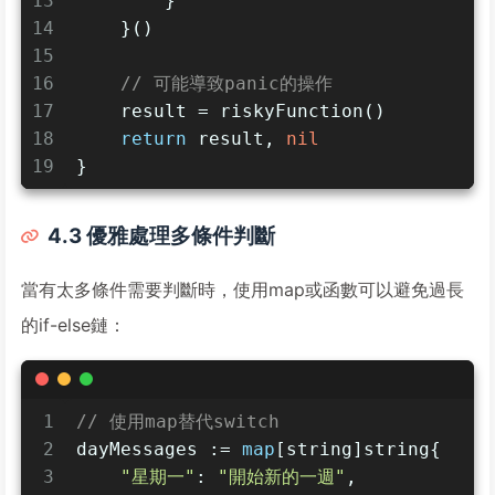
13
        }
14
    }()
15
16
// 可能導致panic的操作
17
    result = riskyFunction()
18
return
 result, 
nil
19
}
4.3 優雅處理多條件判斷
當有太多條件需要判斷時，使用map或函數可以避免過長
的if-else鏈：
1
// 使用map替代switch
2
dayMessages := 
map
[
string
]
string
{
3
"星期一"
: 
"開始新的一週"
,