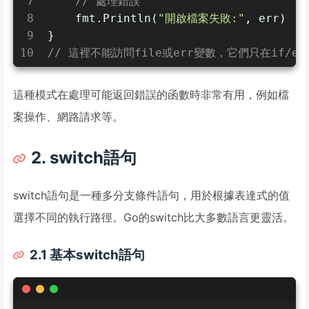
7
// 處理錯誤
8
    fmt.Println(
"開啟檔案失敗:"
, err)
9
}
10
// 這裡不能訪問file或err變數，它們只在if/e
這種模式在處理可能返回錯誤的函數時非常有用，例如檔
案操作、網路請求等。
2. switch語句
switch語句是一種多分支條件語句，用於根據表達式的值
選擇不同的執行路徑。Go的switch比大多數語言更靈活。
2.1 基本switch語句