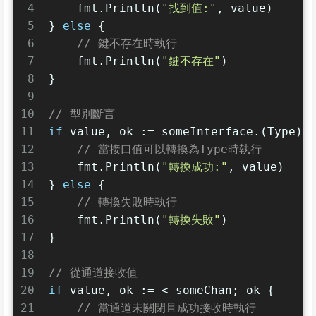
4
    fmt.Println(
"找到值:"
, value)
5
} 
else
 {
6
// 鍵不存在時執行
7
    fmt.Println(
"鍵不存在"
)
8
}
9
10
// 型別斷言
11
if
 value, ok := someInterface.(Type);
12
// 當接口值可以轉換為Type時執行
13
    fmt.Println(
"轉換成功:"
, value)
14
} 
else
 {
15
// 轉換失敗時執行
16
    fmt.Println(
"轉換失敗"
)
17
}
18
19
// 從通道接收值
20
if
 value, ok := <-someChan; ok {
21
// 當通道未關閉且成功接收時執行