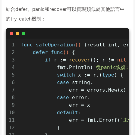
結合defer、panic和recover可以實現類似於其他語言中
的try-catch機制：
1
func
safeOperation
()
 (result 
int
, err
2
defer
func
()
 {
3
if
 r := 
recover
(); r != 
nil
 {
4
            fmt.Println(
"從panic恢復:"
,
5
switch
 x := r.(
type
) {
6
case
string
:
7
                err = errors.New(x)
8
case
error
:
9
                err = x
10
default
:
11
                err = fmt.Errorf(
"未知
12
            }