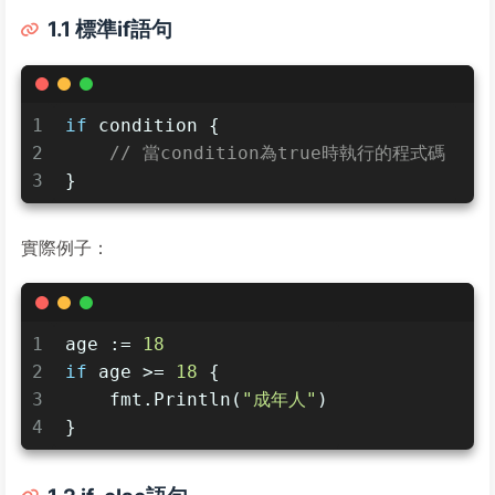
1.1 標準if語句
1
if
 condition {
2
// 當condition為true時執行的程式碼
3
}
實際例子：
1
age := 
18
2
if
 age >= 
18
 {
3
    fmt.Println(
"成年人"
)
4
}