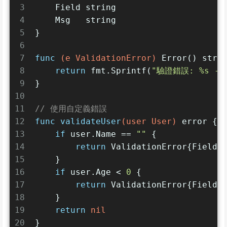
3
    Field 
string
4
    Msg   
string
5
}
6
7
func
(e ValidationError)
 Error() 
stri
8
return
 fmt.Sprintf(
"驗證錯誤: %s - 
9
}
10
11
// 使用自定義錯誤
12
func
validateUser
(user User)
error
 {
13
if
 user.Name == 
""
 {
14
return
 ValidationError{Field:
15
    }
16
if
 user.Age < 
0
 {
17
return
 ValidationError{Field:
18
    }
19
return
nil
20
}