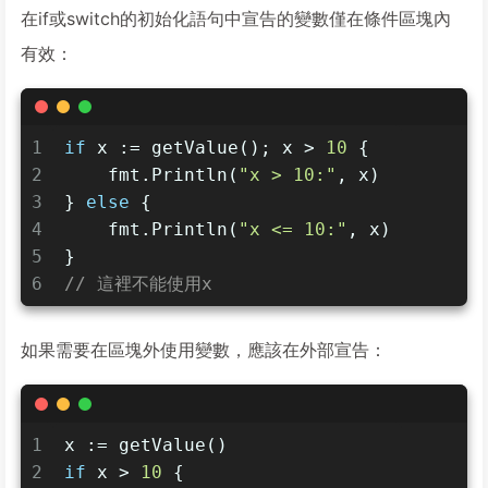
在if或switch的初始化語句中宣告的變數僅在條件區塊內
有效：
1
if
 x := getValue(); x > 
10
 {
2
    fmt.Println(
"x > 10:"
, x)
3
} 
else
 {
4
    fmt.Println(
"x <= 10:"
, x)
5
}
6
// 這裡不能使用x
如果需要在區塊外使用變數，應該在外部宣告：
1
x := getValue()
2
if
 x > 
10
 {