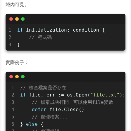
域內可見。
1
if
 initialization; condition {
2
// 程式碼
3
}
實際例子：
1
// 檢查檔案是否存在
2
if
 file, err := os.Open(
"file.txt"
); 
3
// 檔案成功打開，可以使用file變數
4
defer
 file.Close()
5
// 處理檔案...
6
} 
else
 {