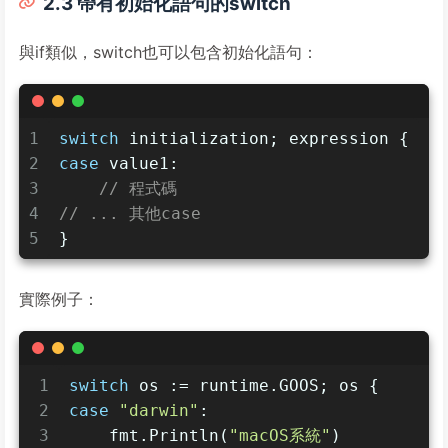
2.3 帶有初始化語句的switch
與if類似，switch也可以包含初始化語句：
1
switch
 initialization; expression {
2
case
 value1:
3
// 程式碼
4
// ... 其他case
5
}
實際例子：
1
switch
 os := runtime.GOOS; os {
2
case
"darwin"
:
3
    fmt.Println(
"macOS系統"
)