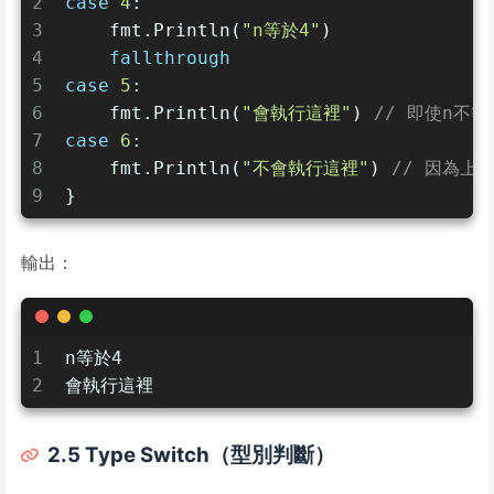
2
case
4
:
3
    fmt.Println(
"n等於4"
)
4
fallthrough
5
case
5
:
6
    fmt.Println(
"會執行這裡"
) 
// 即使n不等
7
case
6
:
8
    fmt.Println(
"不會執行這裡"
) 
// 因為上一
9
}
輸出：
1
n等於4
2
會執行這裡
2.5 Type Switch（型別判斷）