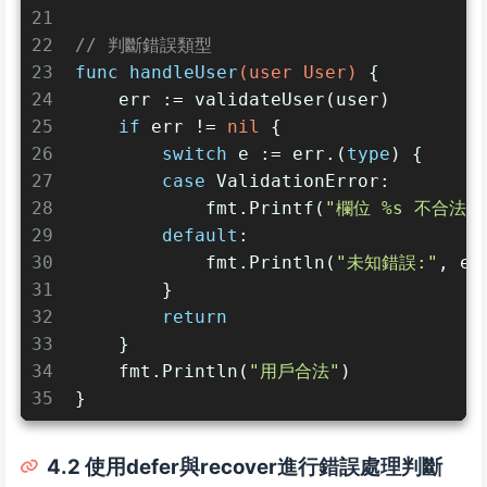
21
22
// 判斷錯誤類型
23
func
handleUser
(user User)
 {
24
    err := validateUser(user)
25
if
 err != 
nil
 {
26
switch
 e := err.(
type
) {
27
case
 ValidationError:
28
            fmt.Printf(
"欄位 %s 不合法: 
29
default
:
30
            fmt.Println(
"未知錯誤:"
, er
31
        }
32
return
33
    }
34
    fmt.Println(
"用戶合法"
)
35
}
4.2 使用defer與recover進行錯誤處理判斷