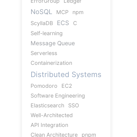
ErrorGroup
Ledger
NoSQL
MCP
npm
ECS
ScyllaDB
C
Self-learning
Message Queue
Serverless
Containerization
Distributed Systems
Pomodoro
EC2
Software Engineering
Elasticsearch
SSO
Well-Architected
API Integration
Clean Architecture
pnpm