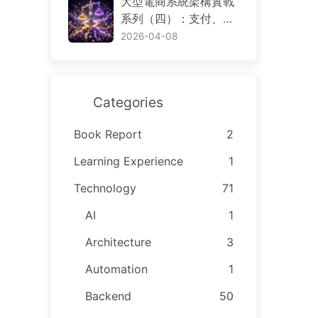
大型電商系統架構實戰
arch 與 S3，資料到底
系列（四）：支付、退
該放哪裡
款、帳務、對帳與交易
2026-04-08
一致性
Categories
Book Report
2
Learning Experience
1
Technology
71
AI
1
Architecture
3
Automation
1
Backend
50