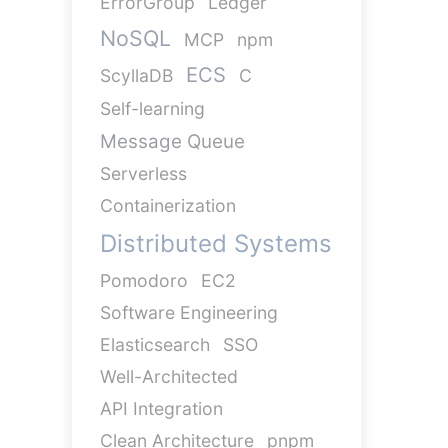
ErrorGroup
Ledger
NoSQL
MCP
npm
ECS
ScyllaDB
C
Self-learning
Message Queue
Serverless
Containerization
Distributed Systems
Pomodoro
EC2
Software Engineering
Elasticsearch
SSO
Well-Architected
API Integration
Clean Architecture
pnpm