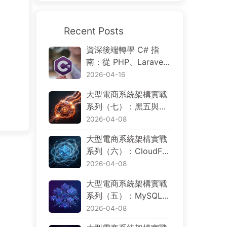
Recent Posts
資深後端轉學 C# 指
南：從 PHP、Larave
l、Go、Node.js 到 .NE
2026-04-16
T 的概念對照與分散式
大型電商系統架構實戰
電商實戰
系列（七）：黑五與大
促場景下的限流、降
2026-04-08
級、觀測、災難復原與
大型電商系統架構實戰
成本控制
系列（六）：CloudFro
nt、WAF、ALB、EK
2026-04-08
S、Aurora 與 Multi-Re
大型電商系統架構實戰
gion，AWS 基礎設施
系列（五）：MySQL、
如何規劃
PostgreSQL、Dynam
2026-04-08
oDB、Redis、OpenSe