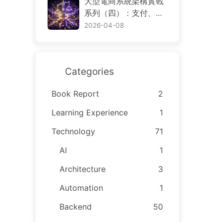
大型電商系統架構實戰
arch 與 S3，資料到底
系列（四）：支付、退
該放哪裡
款、帳務、對帳與交易
2026-04-08
一致性
Categories
Book Report
2
Learning Experience
1
Technology
71
AI
1
Architecture
3
Automation
1
Backend
50